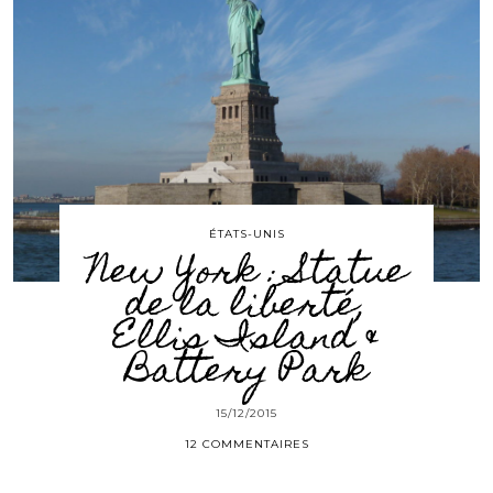
ÉTATS-UNIS
New York : Statue
de la liberté,
Ellis Island &
Battery Park
15/12/2015
12 COMMENTAIRES