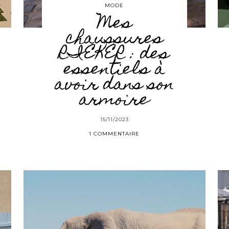
MODE
Mes
chaussures
RIEKER : des
essentiels à
avoir dans son
armoire
15/11/2023
1 COMMENTAIRE