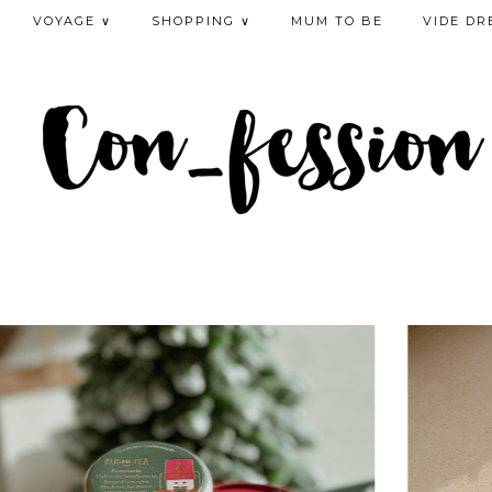
VOYAGE ∨
SHOPPING ∨
MUM TO BE
VIDE DR