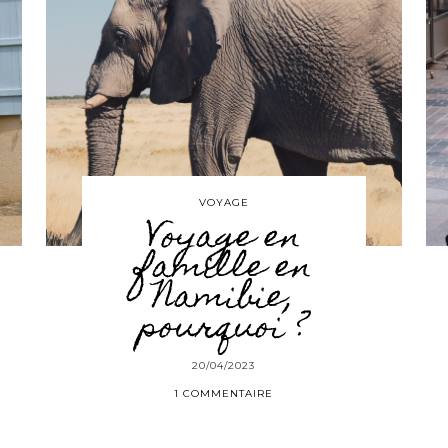
VOYAGE
Voyage en
famille en
Namibie,
pourquoi ?
20/04/2023
1 COMMENTAIRE