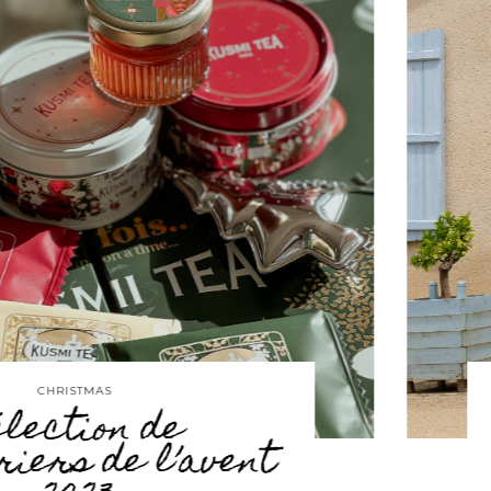
 de
Séjou
 l’avent
fille 