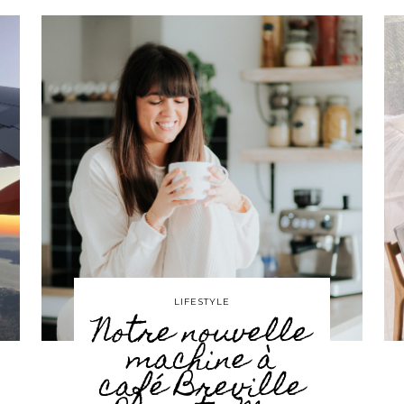
LIFESTYLE
Notre nouvelle
machine à
café Breville