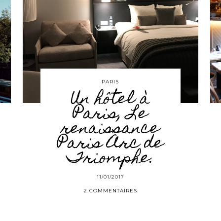
PARIS
Un hôtel à
Paris, Le
renaissance
Paris Arc de
Triomphe.
11/01/2017
2 COMMENTAIRES