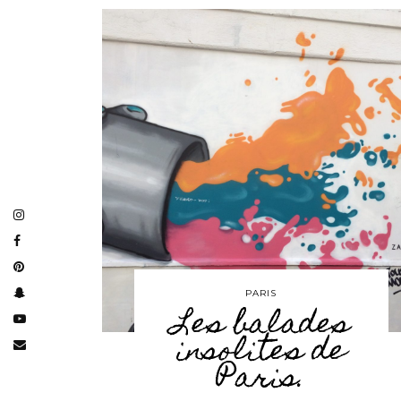
PARIS
Les balades
insolites de
Paris.