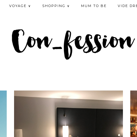
VOYAGE ∨
SHOPPING ∨
MUM TO BE
VIDE DR