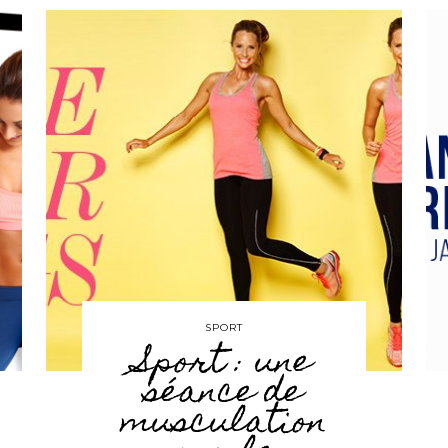
SPORT
Sport : une
séance de
musculation