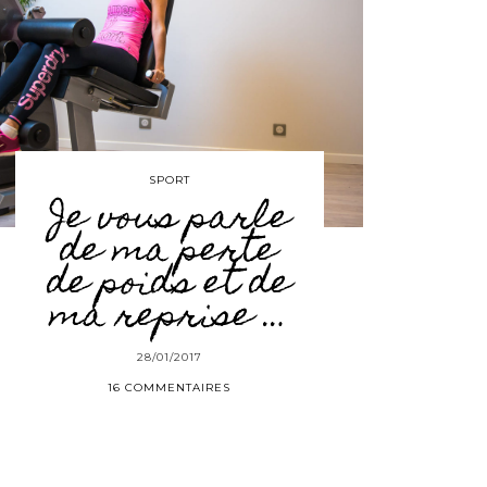
SPORT
Je vous parle
de ma perte
de poids et de
ma reprise …
28/01/2017
16 COMMENTAIRES