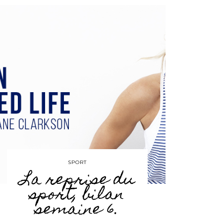
SPORT
La reprise du
sport, bilan
semaine 6.