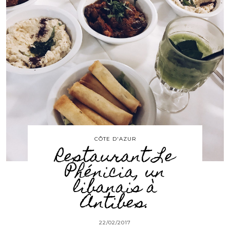
CÔTE D'AZUR
Restaurant Le
Phénicia, un
libanais à
Antibes.
22/02/2017