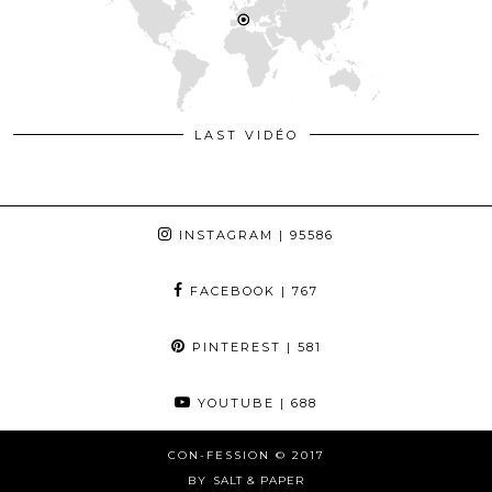
LAST VIDÉO
INSTAGRAM
| 95586
FACEBOOK
| 767
PINTEREST
| 581
YOUTUBE
| 688
CON-FESSION © 2017
BY
SALT & PAPER