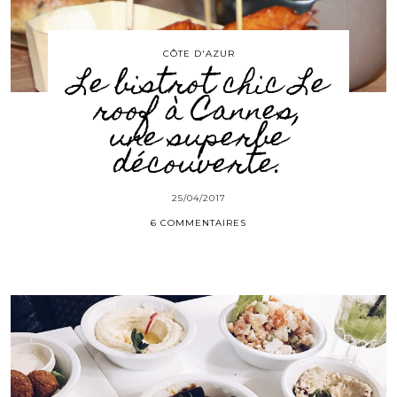
CÔTE D'AZUR
Le bistrot chic Le
roof à Cannes,
une superbe
découverte.
25/04/2017
6 COMMENTAIRES