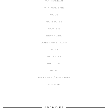
MARRAKECH
MINIMALISME
MODE
MUM TO BE
NAMIBIE
NEW YORK
OUEST AMERICAIN
PARIS
RECETTES
SHOPPING
SPORT
SRI LANKA / MALDIVES
VOYAGE
ARCHIVES