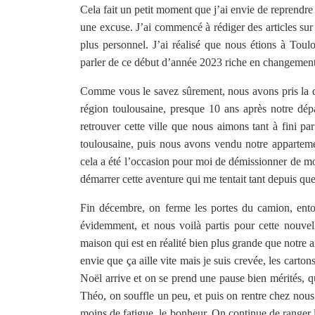
Cela fait un petit moment que j’ai envie de reprendre
une excuse. J’ai commencé à rédiger des articles sur
plus personnel. J’ai réalisé que nous étions à Toulo
parler de ce début d’année 2023 riche en changement
Comme vous le savez sûrement, nous avons pris la dé
région toulousaine, presque 10 ans après notre dépa
retrouver cette ville que nous aimons tant à fini pa
toulousaine, puis nous avons vendu notre apparteme
cela a été l’occasion pour moi de démissionner de mo
démarrer cette aventure qui me tentait tant depuis q
Fin décembre, on ferme les portes du camion, ento
évidemment, et nous voilà partis pour cette nouvel
maison qui est en réalité bien plus grande que notre 
envie que ça aille vite mais je suis crevée, les carton
Noël arrive et on se prend une pause bien mérités, q
Théo, on souffle un peu, et puis on rentre chez nous.
moins de fatigue, le bonheur. On continue de ranger la