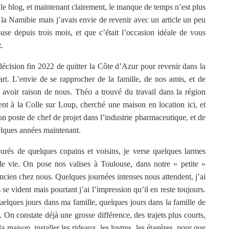
 le blog, et maintenant clairement, le manque de temps n’est plus
 la Namibie mais j’avais envie de revenir avec un article un peu
use depuis trois mois, et que c’était l’occasion idéale de vous
.
cision fin 2022 de quitter la Côte d’Azur pour revenir dans la
rt. L’envie de se rapprocher de la famille, de nos amis, et de
r avoir raison de nous. Théo a trouvé du travail dans la région
nt à la Colle sur Loup, cherché une maison en location ici, et
n poste de chef de projet dans l’industrie pharmaceutique, et de
uelques années maintenant.
urés de quelques copains et voisins, je verse quelques larmes
le vie. On pose nos valises à Toulouse, dans notre « petite »
ancien chez nous. Quelques journées intenses nous attendent, j’ai
s se vident mais pourtant j’ai l’impression qu’il en reste toujours.
uelques jours dans ma famille, quelques jours dans la famille de
 On constate déjà une grosse différence, des trajets plus courts,
 maison, installer les rideaux, les lustres, les étagères, pour que