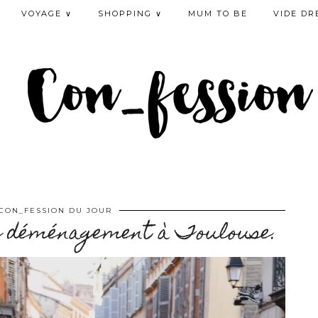
VOYAGE ∨
SHOPPING ∨
MUM TO BE
VIDE DR
CON_FESSION DU JOUR
e déménagement à Toulouse.