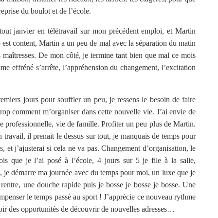
reprise du boulot et de l’école.
ut janvier en télétravail sur mon précédent emploi, et Martin
 est content, Martin a un peu de mal avec la séparation du matin
es maîtresses. De mon côté, je termine tant bien que mal ce mois
hme effréné s’arrête, l’appréhension du changement, l’excitation
remiers jours pour souffler un peu, je ressens le besoin de faire
s trop comment m’organiser dans cette nouvelle vie. J’ai envie de
ie professionnelle, vie de famille. Profiter un peu plus de Martin.
ravail, il prenait le dessus sur tout, je manquais de temps pour
ons, et j’ajusterai si cela ne va pas. Changement d’organisation, le
s que je l’ai posé à l’école, 4 jours sur 5 je file à la salle,
e, je démarre ma journée avec du temps pour moi, un luxe que je
rentre, une douche rapide puis je bosse je bosse je bosse. Une
ompenser le temps passé au sport ! J’apprécie ce nouveau rythme
avoir des opportunités de découvrir de nouvelles adresses…