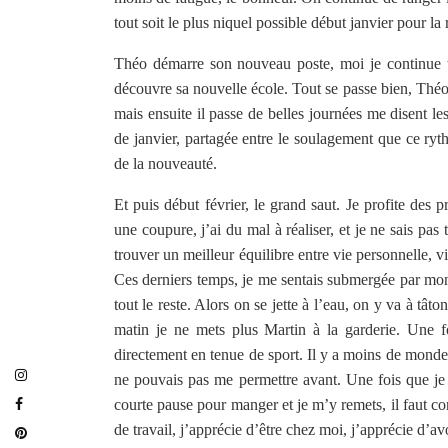
tout soit le plus niquel possible début janvier pour la 
Théo démarre son nouveau poste, moi je continue to
découvre sa nouvelle école. Tout se passe bien, Théo
mais ensuite il passe de belles journées me disent l
de janvier, partagée entre le soulagement que ce ryt
de la nouveauté.
Et puis début février, le grand saut. Je profite des p
une coupure, j’ai du mal à réaliser, et je ne sais pa
trouver un meilleur équilibre entre vie personnelle, v
Ces derniers temps, je me sentais submergée par mon t
tout le reste. Alors on se jette à l’eau, on y va à tât
matin je ne mets plus Martin à la garderie. Une foi
directement en tenue de sport. Il y a moins de mond
ne pouvais pas me permettre avant. Une fois que je 
courte pause pour manger et je m’y remets, il faut c
de travail, j’apprécie d’être chez moi, j’apprécie d’