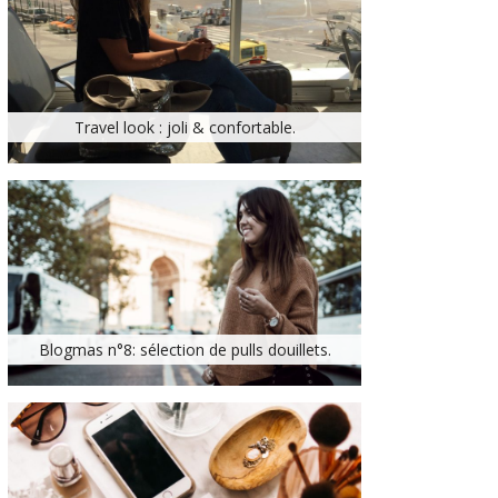
Travel look : joli & confortable.
Blogmas n°8: sélection de pulls douillets.