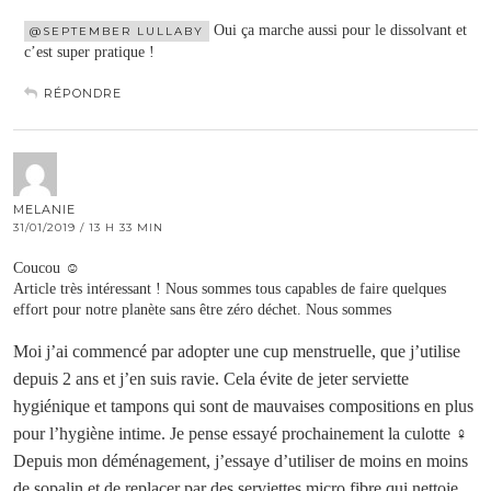
Oui ça marche aussi pour le dissolvant et
@SEPTEMBER LULLABY
c’est super pratique !
RÉPONDRE
MELANIE
31/01/2019 / 13 H 33 MIN
Coucou ☺️
Article très intéressant ! Nous sommes tous capables de faire quelques
effort pour notre planète sans être zéro déchet. Nous sommes
Moi j’ai commencé par adopter une cup menstruelle, que j’utilise
depuis 2 ans et j’en suis ravie. Cela évite de jeter serviette
hygiénique et tampons qui sont de mauvaises compositions en plus
pour l’hygiène intime. Je pense essayé prochainement la culotte ‍♀️
Depuis mon déménagement, j’essaye d’utiliser de moins en moins
de sopalin et de replacer par des serviettes micro fibre qui nettoie,