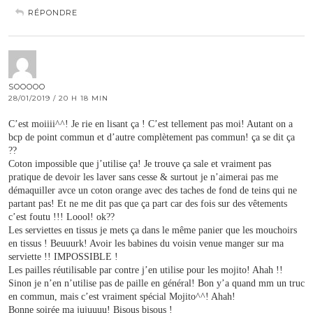
RÉPONDRE
SOOOOO
28/01/2019 / 20 H 18 MIN
C’est moiiii^^! Je rie en lisant ça ! C’est tellement pas moi! Autant on a
bcp de point commun et d’autre complètement pas commun! ça se dit ça
??
Coton impossible que j’utilise ça! Je trouve ça sale et vraiment pas
pratique de devoir les laver sans cesse & surtout je n’aimerai pas me
démaquiller avce un coton orange avec des taches de fond de teins qui ne
partant pas! Et ne me dit pas que ça part car des fois sur des vêtements
c’est foutu !!! Loool! ok??
Les serviettes en tissus je mets ça dans le même panier que les mouchoirs
en tissus ! Beuuurk! Avoir les babines du voisin venue manger sur ma
serviette !! IMPOSSIBLE !
Les pailles réutilisable par contre j’en utilise pour les mojito! Ahah !!
Sinon je n’en n’utilise pas de paille en général! Bon y’a quand mm un truc
en commun, mais c’est vraiment spécial Mojito^^! Ahah!
Bonne soirée ma jujuuuu! Bisous bisous !