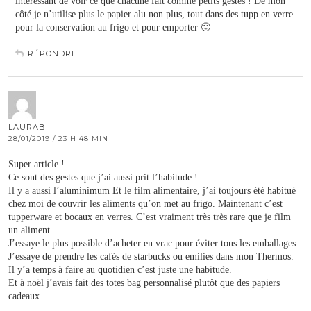
intéressant de voir ce que chacune fait comme petits gestes ! De mon
côté je n’utilise plus le papier alu non plus, tout dans des tupp en verre
pour la conservation au frigo et pour emporter 🙂
RÉPONDRE
LAURAB
28/01/2019 / 23 H 48 MIN
Super article !
Ce sont des gestes que j’ai aussi prit l’habitude !
Il y a aussi l’aluminimum Et le film alimentaire, j’ai toujours été habitué
chez moi de couvrir les aliments qu’on met au frigo. Maintenant c’est
tupperware et bocaux en verres. C’est vraiment très très rare que je film
un aliment.
J’essaye le plus possible d’acheter en vrac pour éviter tous les emballages.
J’essaye de prendre les cafés de starbucks ou emilies dans mon Thermos.
Il y’a temps à faire au quotidien c’est juste une habitude.
Et à noël j’avais fait des totes bag personnalisé plutôt que des papiers
cadeaux.