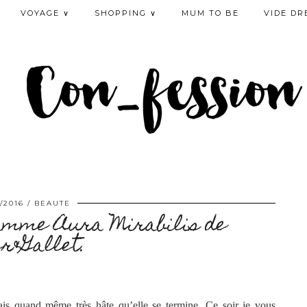
VOYAGE ∨
SHOPPING ∨
MUM TO BE
VIDE DR
/2016
BEAUTE
gamme Aura Mirabilis de
r&Gallet.
vais quand même très hâte qu’elle se termine. Ce soir je vous