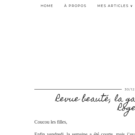
HOME
À PROPOS
MES ARTICLES ∨
30/12
Revue beauté, la 
Roge
Coucou les filles,
Enfin vendredi, la semaine a été courte, mais j’a