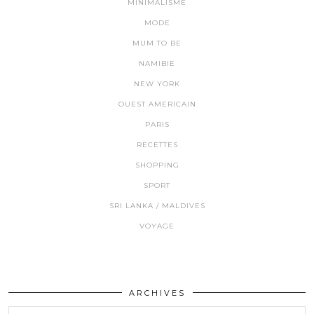
MINIMALISME
MODE
MUM TO BE
NAMIBIE
NEW YORK
OUEST AMERICAIN
PARIS
RECETTES
SHOPPING
SPORT
SRI LANKA / MALDIVES
VOYAGE
ARCHIVES
Archives