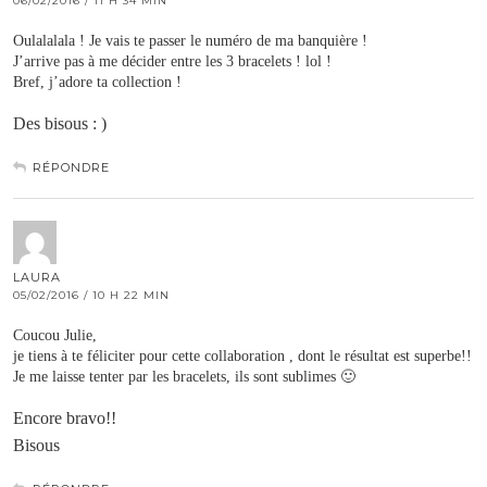
06/02/2016 / 11 H 34 MIN
Oulalalala ! Je vais te passer le numéro de ma banquière !
J’arrive pas à me décider entre les 3 bracelets ! lol !
Bref, j’adore ta collection !
Des bisous : )
RÉPONDRE
LAURA
05/02/2016 / 10 H 22 MIN
Coucou Julie,
je tiens à te féliciter pour cette collaboration , dont le résultat est superbe!!
Je me laisse tenter par les bracelets, ils sont sublimes 🙂
Encore bravo!!
Bisous