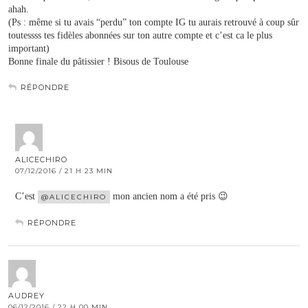
ahah.
(Ps : même si tu avais “perdu” ton compte IG tu aurais retrouvé à coup sûr
toutessss tes fidèles abonnées sur ton autre compte et c’est ca le plus
important)
Bonne finale du pâtissier ! Bisous de Toulouse
RÉPONDRE
ALICECHIRO
07/12/2016 / 21 H 23 MIN
C’est
mon ancien nom a été pris 😉
@ALICECHIRO
RÉPONDRE
AUDREY
06/12/2016 / 22 H 00 MIN