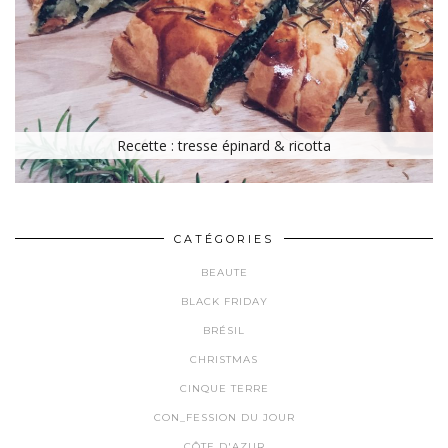
Recette : tresse épinard & ricotta
CATÉGORIES
BEAUTE
BLACK FRIDAY
BRÉSIL
CHRISTMAS
CINQUE TERRE
CON_FESSION DU JOUR
CÔTE D'AZUR