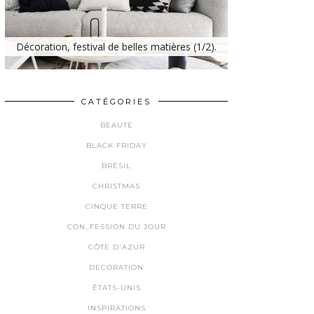
Décoration, festival de belles matières (1/2).
CATÉGORIES
BEAUTE
BLACK FRIDAY
BRÉSIL
CHRISTMAS
CINQUE TERRE
CON_FESSION DU JOUR
CÔTE D'AZUR
DECORATION
ÉTATS-UNIS
INSPIRATIONS