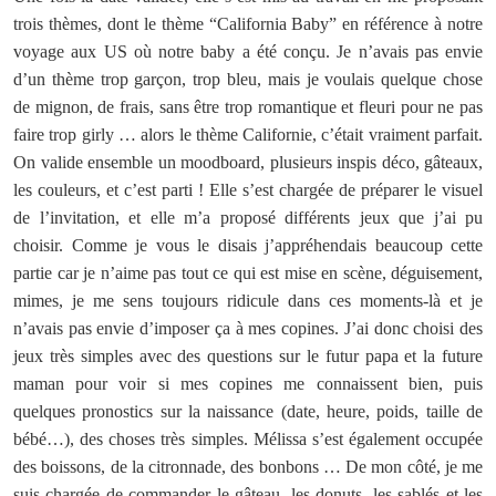
trois thèmes, dont le thème “California Baby” en référence à notre
voyage aux US où notre baby a été conçu. Je n’avais pas envie
d’un thème trop garçon, trop bleu, mais je voulais quelque chose
de mignon, de frais, sans être trop romantique et fleuri pour ne pas
faire trop girly … alors le thème Californie, c’était vraiment parfait.
On valide ensemble un moodboard, plusieurs inspis déco, gâteaux,
les couleurs, et c’est parti ! Elle s’est chargée de préparer le visuel
de l’invitation, et elle m’a proposé différents jeux que j’ai pu
choisir. Comme je vous le disais j’appréhendais beaucoup cette
partie car je n’aime pas tout ce qui est mise en scène, déguisement,
mimes, je me sens toujours ridicule dans ces moments-là et je
n’avais pas envie d’imposer ça à mes copines. J’ai donc choisi des
jeux très simples avec des questions sur le futur papa et la future
maman pour voir si mes copines me connaissent bien, puis
quelques pronostics sur la naissance (date, heure, poids, taille de
bébé…), des choses très simples. Mélissa s’est également occupée
des boissons, de la citronnade, des bonbons … De mon côté, je me
suis chargée de commander le gâteau, les donuts, les sablés et les