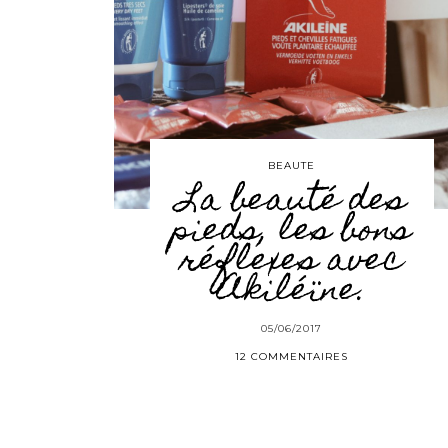
BEAUTE
La beauté des
pieds, les bons
réflexes avec
Akiléïne.
05/06/2017
12 COMMENTAIRES