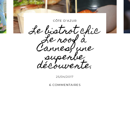
CÔTE D'AZUR
Le bistrot chic
Le roof à
Cannes, une
superbe
découverte.
25/04/2017
6 COMMENTAIRES