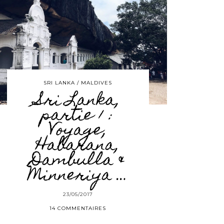
SRI LANKA / MALDIVES
Sri Lanka,
partie 1 :
Voyage,
Habarana,
Dambulla &
Minneriya …
23/05/2017
14 COMMENTAIRES