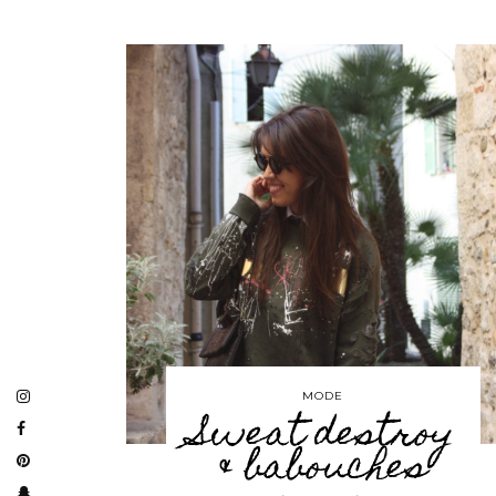
MODE
Sweat destroy
& babouches