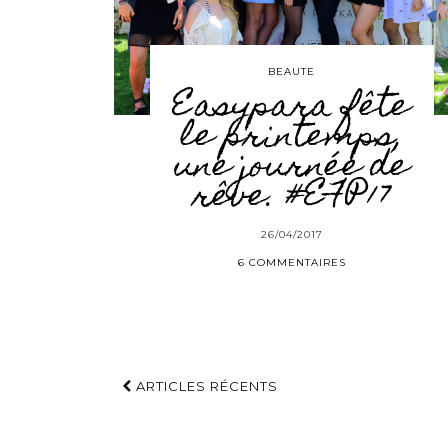
BEAUTE
Easypara fête
le printemps,
une journée de
rêve. #EFP17
26/04/2017
6 COMMENTAIRES
ARTICLES RÉCENTS