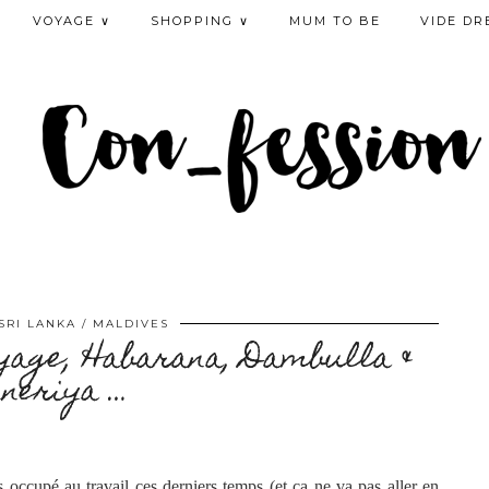
VOYAGE ∨
SHOPPING ∨
MUM TO BE
VIDE DR
SRI LANKA / MALDIVES
Voyage, Habarana, Dambulla &
neriya …
ès occupé au travail ces derniers temps (et ça ne va pas aller en