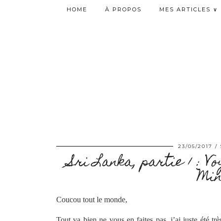
HOME
À PROPOS
MES ARTICLES ∨
23/05/2017
Sri Lanka, partie 1 : 
Min
Coucou tout le monde,
Tout va bien ne vous en faites pas, j’ai juste été tr