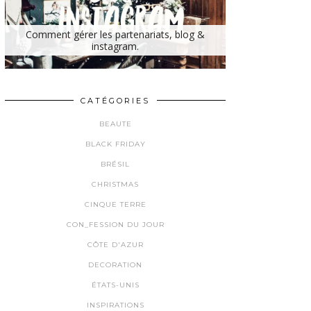
Comment gérer les partenariats, blog &
instagram.
CATÉGORIES
BEAUTE
BLACK FRIDAY
BRÉSIL
CHRISTMAS
CINQUE TERRE
CON_FESSION DU JOUR
CÔTE D'AZUR
DECORATION
ÉTATS-UNIS
INSPIRATIONS