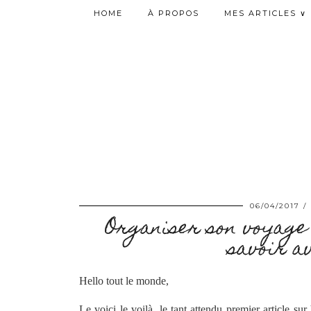
HOME
À PROPOS
MES ARTICLES ∨
06/04/2017
Organiser son voyage 
savoir a
Hello tout le monde,
Le voici le voilà, le tant attendu premier article sur