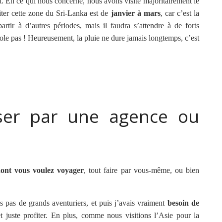
t. En ce qui nous concerne, nous avons visité majoritairement le
siter cette zone du Sri-Lanka est de
janvier à mars
, car c’est la
tir à d’autres périodes, mais il faudra s’attendre à de forts
gole pas ! Heureusement, la pluie ne dure jamais longtemps, c’est
sser par une agence ou
dont vous voulez voyager
, tout faire par vous-même, ou bien
pas de grands aventuriers, et puis j’avais vraiment
besoin de
t juste profiter. En plus, comme nous visitions l’Asie pour la