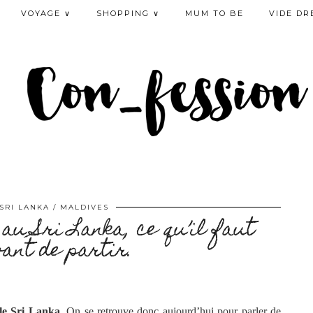
VOYAGE ∨
SHOPPING ∨
MUM TO BE
VIDE DR
SRI LANKA / MALDIVES
au Sri Lanka, ce qu’il faut
vant de partir.
le Sri Lanka
. On se retrouve donc aujourd’hui pour parler de