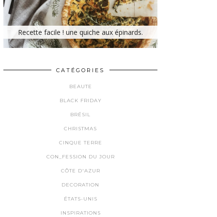
Recette facile ! une quiche aux épinards.
CATÉGORIES
BEAUTE
BLACK FRIDAY
BRÉSIL
CHRISTMAS
CINQUE TERRE
CON_FESSION DU JOUR
CÔTE D'AZUR
DECORATION
ÉTATS-UNIS
INSPIRATIONS