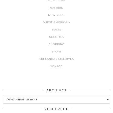
MUM TO BE
NAMIBIE
NEW YORK
OUEST AMERICAIN
PARIS
RECETTES
SHOPPING
SPORT
SRI LANKA / MALDIVES
VOYAGE
ARCHIVES
Archives
RECHERCHE