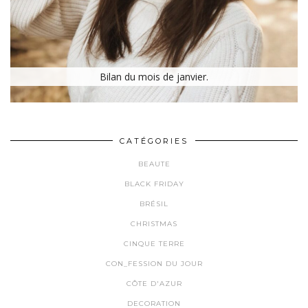
Bilan du mois de janvier.
CATÉGORIES
BEAUTE
BLACK FRIDAY
BRÉSIL
CHRISTMAS
CINQUE TERRE
CON_FESSION DU JOUR
CÔTE D'AZUR
DECORATION