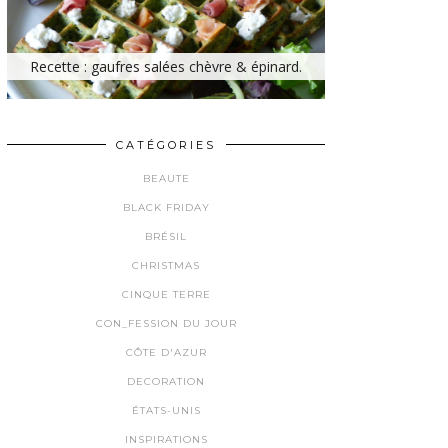
Recette : gaufres salées chèvre & épinard.
CATÉGORIES
BEAUTE
BLACK FRIDAY
BRÉSIL
CHRISTMAS
CINQUE TERRE
CON_FESSION DU JOUR
CÔTE D'AZUR
DECORATION
ÉTATS-UNIS
INSPIRATIONS