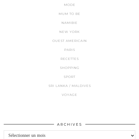
MODE
MUM TO BE
NAMIBIE
NEW YORK
OUEST AMERICAIN
PARIS
RECETTES
SHOPPING
SPORT
SRI LANKA / MALDIVES
VOYAGE
ARCHIVES
Archives