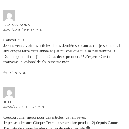
LAZRAK NORA
30/01/2018 / 9 H 37 MIN
Coucou Julie
Je suis venue voir tes articles de tes dernières vacances car je souhaite aller
aux cinque terre cette année et j’ai pu voir que tu n’as pas terminé !!
Dommage hi hi car j’ai aimé les deux premiers !! J’espere Que tu
trouveras la volonté de t’y remettre mdr
RÉPONDRE
JULIE
30/08/2017 / 13 H 57 MIN
Coucou Julie, merci pour ces articles, ça fait rêver.
Je pense aller aux Cinque Terre en septembre pendant 2j depuis Cannes.
J’ai hâte de connaître alors, la fin de votre périple 😀