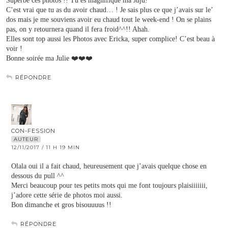
Superbe ces photos !! Tu es magnifique ma Juju!
C’est vrai que tu as du avoir chaud… ! Je sais plus ce que j’avais sur le’
dos mais je me souviens avoir eu chaud tout le week-end ! On se plains
pas, on y retournera quand il fera froid^^!! Ahah.
Elles sont top aussi les Photos avec Ericka, super complice! C’est beau à
voir !
Bonne soirée ma Julie ❤️❤️❤️
RÉPONDRE
CON-FESSION
AUTEUR
12/11/2017 / 11 H 19 MIN
Olala oui il a fait chaud, heureusement que j’avais quelque chose en
dessous du pull ^^
Merci beaucoup pour tes petits mots qui me font toujours plaisiiiiiii,
j’adore cette série de photos moi aussi.
Bon dimanche et gros bisouuuus !!
RÉPONDRE