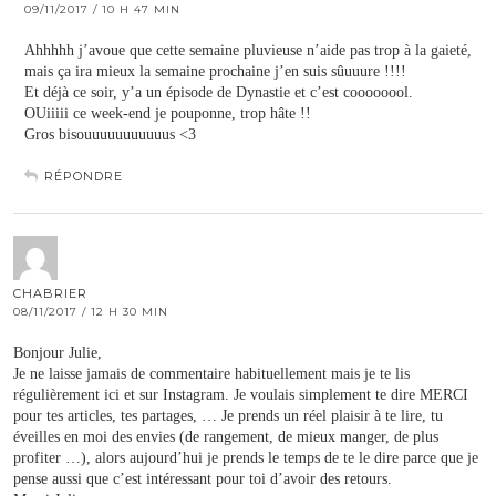
09/11/2017 / 10 H 47 MIN
Ahhhhh j’avoue que cette semaine pluvieuse n’aide pas trop à la gaieté,
mais ça ira mieux la semaine prochaine j’en suis sûuuure !!!!
Et déjà ce soir, y’a un épisode de Dynastie et c’est coooooool.
OUiiiii ce week-end je pouponne, trop hâte !!
Gros bisouuuuuuuuuuus <3
RÉPONDRE
CHABRIER
08/11/2017 / 12 H 30 MIN
Bonjour Julie,
Je ne laisse jamais de commentaire habituellement mais je te lis
régulièrement ici et sur Instagram. Je voulais simplement te dire MERCI
pour tes articles, tes partages, … Je prends un réel plaisir à te lire, tu
éveilles en moi des envies (de rangement, de mieux manger, de plus
profiter …), alors aujourd’hui je prends le temps de te le dire parce que je
pense aussi que c’est intéressant pour toi d’avoir des retours.