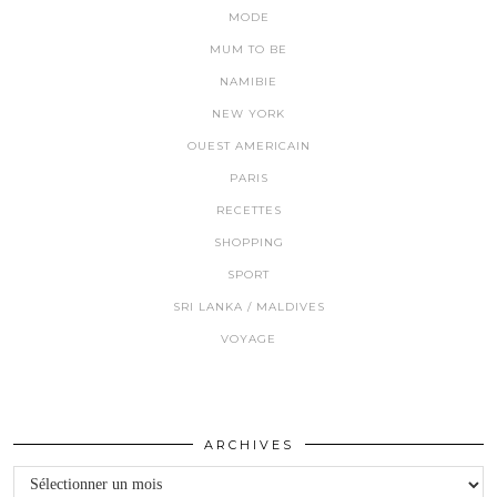
MODE
MUM TO BE
NAMIBIE
NEW YORK
OUEST AMERICAIN
PARIS
RECETTES
SHOPPING
SPORT
SRI LANKA / MALDIVES
VOYAGE
ARCHIVES
Archives