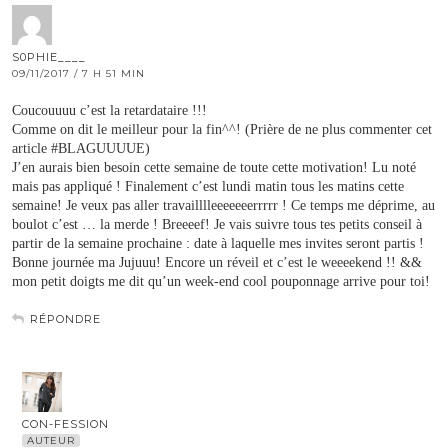
S0PHIE____
09/11/2017 / 7 H 51 MIN
Coucouuuu c’est la retardataire !!!
Comme on dit le meilleur pour la fin^^! (Prière de ne plus commenter cet
article #BLAGUUUUE)
J’en aurais bien besoin cette semaine de toute cette motivation! Lu noté
mais pas appliqué ! Finalement c’est lundi matin tous les matins cette
semaine! Je veux pas aller travailllleeeeeeerrrrr ! Ce temps me déprime, au
boulot c’est … la merde ! Breeeef! Je vais suivre tous tes petits conseil à
partir de la semaine prochaine : date à laquelle mes invites seront partis !
Bonne journée ma Jujuuu! Encore un réveil et c’est le weeeekend !! &&
mon petit doigts me dit qu’un week-end cool pouponnage arrive pour toi!
RÉPONDRE
CON-FESSION
AUTEUR