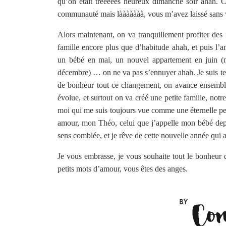
qu’on était trèèèèès heureux dimanche soir ahah. C
communauté mais lààààààà, vous m’avez laissé sans 
Alors maintenant, on va tranquillement profiter des 
famille encore plus que d’habitude ahah, et puis l
un bébé en mai, un nouvel appartement en juin (n
décembre) … on ne va pas s’ennuyer ahah. Je suis tell
de bonheur tout ce changement, on avance ensemble
évolue, et surtout on va créé une petite famille, not
moi qui me suis toujours vue comme une éternelle pet
amour, mon Théo, celui que j’appelle mon bébé depui
sens comblée, et je rêve de cette nouvelle année qui a
Je vous embrasse, je vous souhaite tout le bonheur 
petits mots d’amour, vous êtes des anges.