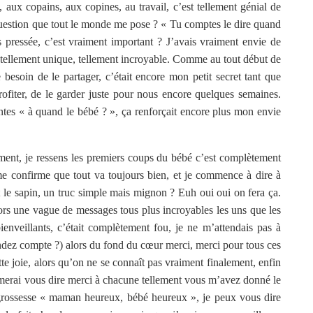
 aux copains, aux copines, au travail, c’est tellement génial de
a question que tout le monde me pose ? « Tu comptes le dire quand
s pressée, c’est vraiment important ? J’avais vraiment envie de
tellement unique, tellement incroyable. Comme au tout début de
besoin de le partager, c’était encore mon petit secret tant que
rofiter, de le garder juste pour nous encore quelques semaines.
entes « à quand le bébé ? », ça renforçait encore plus mon envie
ent, je ressens les premiers coups du bébé c’est complètement
 confirme que tout va toujours bien, et je commence à dire à
t le sapin, un truc simple mais mignon ? Euh oui oui on fera ça.
lors une vague de messages tous plus incroyables les uns que les
bienveillants, c’était complètement fou, je ne m’attendais pas à
dez compte ?) alors du fond du cœur merci, merci pour tous ces
cette joie, alors qu’on ne se connaît pas vraiment finalement, enfin
merai vous dire merci à chacune tellement vous m’avez donné le
 grossesse « maman heureux, bébé heureux », je peux vous dire