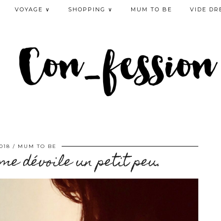
VOYAGE ∨
SHOPPING ∨
MUM TO BE
VIDE DR
2018
MUM TO BE
 me dévoile un petit peu.