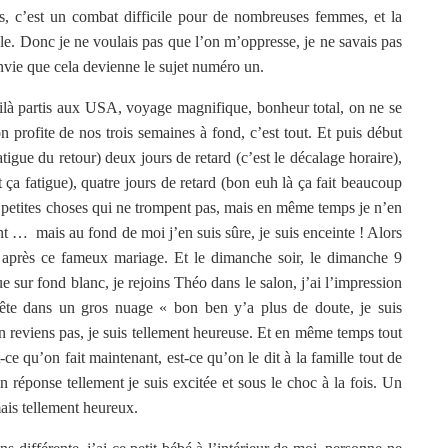
s, c’est un combat difficile pour de nombreuses femmes, et la
le. Donc je ne voulais pas que l’on m’oppresse, je ne savais pas
 envie que cela devienne le sujet numéro un.
oilà partis aux USA, voyage magnifique, bonheur total, on ne se
 profite de nos trois semaines à fond, c’est tout. Et puis début
atigue du retour) deux jours de retard (c’est le décalage horaire),
t ça fatigue), quatre jours de retard (bon euh là ça fait beaucoup
s petites choses qui ne trompent pas, mais en même temps je n’en
t … mais au fond de moi j’en suis sûre, je suis enceinte ! Alors
te après ce fameux mariage. Et le dimanche soir, le dimanche 9
 sur fond blanc, je rejoins Théo dans le salon, j’ai l’impression
 tête dans un gros nuage « bon ben y’a plus de doute, je suis
’en reviens pas, je suis tellement heureuse. Et en même temps tout
-ce qu’on fait maintenant, est-ce qu’on le dit à la famille tout de
n réponse tellement je suis excitée et sous le choc à la fois. Un
ais tellement heureux.