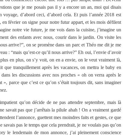
stions que je me posais pas il y a encore un an, moi qui disais
on voyage, d’abord ceci, d’abord cela. Et puis l’année 2018 est
, en février on signe pour notre futur appart, et les mois défilent
gine notre vie future, je me vois dans la cuisine, j’imagine un
ent des enfants avec nous, courir dans le jardin. On visite les
 nous arrive?”, on se promène dans un parc et Théo me dit je me
eau : “mais qu’est-ce qu’il nous arrive?” Eh oui, l’envie d’avoir
plus en plus, on s’y voit, on en a envie, on le veut vraiment là,
 dit que tranquillement après les vacances, on mettra le baby en
s dans les discussions avec nos proches « oh on verra après le
 », parce que c’est ce qu’on s’était toujours dit, sans imaginer
nez.
t impatient qu’on décide de ne pas attendre septembre, mais là
savait pas que j’arrêtais la pilule ahah ! On a vraiment gardé
tendent l’annonce, guettent mes moindres faits et gestes, ce que
 ne savais pas le temps que cela prendrait, je ne voulais pas qu’on
ory le lendemain de mon annonce, j’ai pleinement conscience