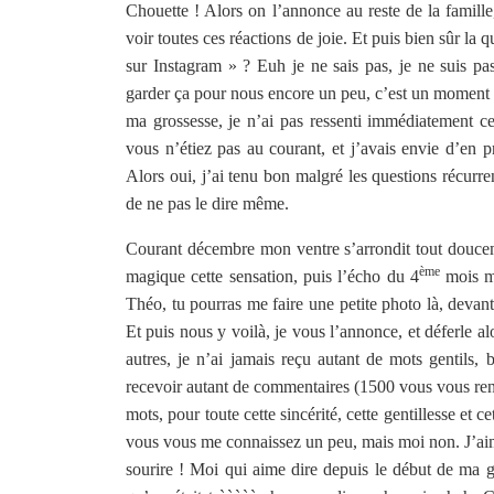
Chouette ! Alors on l’annonce au reste de la famille,
voir toutes ces réactions de joie. Et puis bien sûr l
sur Instagram » ? Euh je ne sais pas, je ne suis pa
garder ça pour nous encore un peu, c’est un moment 
ma grossesse, je n’ai pas ressenti immédiatement ce 
vous n’étiez pas au courant, et j’avais envie d’en p
Alors oui, j’ai tenu bon malgré les questions récurr
de ne pas le dire même.
Courant décembre mon ventre s’arrondit tout doucem
ème
magique cette sensation, puis l’écho du 4
mois me
Théo, tu pourras me faire une petite photo là, devan
Et puis nous y voilà, je vous l’annonce, et déferle a
autres, je n’ai jamais reçu autant de mots gentils, 
recevoir autant de commentaires (1500 vous vous ren
mots, pour toute cette sincérité, cette gentillesse et 
vous vous me connaissez un peu, mais moi non. J’ai
sourire ! Moi qui aime dire depuis le début de ma