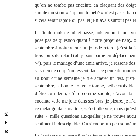
qu’on ne tombe pas enceinte en claquant des doigt
simple question « à quand le bébé » n’est pas si bana
si cela serait rapide ou pas, et je n’avais surtout pas
La fin du mois de juillet passe, puis en août nous v
pose pas de question quant à notre projet de baby, on
septembre à notre retour un jour de retard, (c’est la f
trois jours de retard (oh je suis partie en déplacemen
^^), puis le mariage d’une amie arrive, je ressens de
sais rien de ce qu’on ressent dans ce genre de momen
au bout d’une semaine je file acheter un test, jus
septembre, la bonne nouvelle tombe, petite croix bleue
d’être au ralenti, d’être comme saoule, d’avoir la
enceinte ». Je me jette dans ses bras, je pleure, je n
ce mélange dans ma tête, «c’est allé vite, mais qu’est
suite », mille questions auxquelles je ne trouve aucu
sentiment indescriptible. On s’endort un peu sonné m