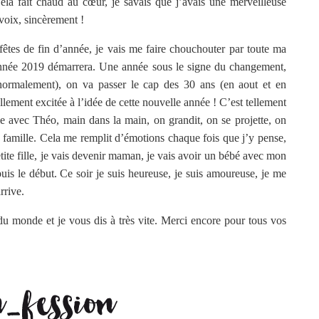
ela fait chaud au cœur, je savais que j’avais une merveilleuse
voix, sincèrement !
fêtes de fin d’année, je vais me faire chouchouter par toute ma
’année 2019 démarrera. Une année sous le signe du changement,
ormalement), on va passer le cap des 30 ans (en aout et en
ement excitée à l’idée de cette nouvelle année ! C’est tellement
 avec Théo, main dans la main, on grandit, on se projette, on
re famille. Cela me remplit d’émotions chaque fois que j’y pense,
ite fille, je vais devenir maman, je vais avoir un bébé avec mon
s le début. Ce soir je suis heureuse, je suis amoureuse, je me
rrive.
du monde et je vous dis à très vite. Merci encore pour tous vos