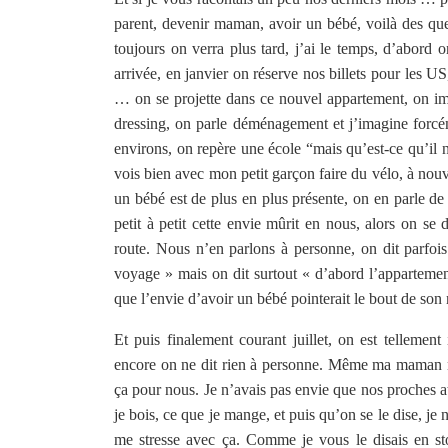
parent, devenir maman, avoir un bébé, voilà des que
toujours on verra plus tard, j’ai le temps, d’abord 
arrivée, en janvier on réserve nos billets pour les US
… on se projette dans ce nouvel appartement, on ima
dressing, on parle déménagement et j’imagine forcém
environs, on repère une école “mais qu’est-ce qu’il
vois bien avec mon petit garçon faire du vélo, à nouv
un bébé est de plus en plus présente, on en parle de 
petit à petit cette envie mûrit en nous, alors on se
route. Nous n’en parlons à personne, on dit parfoi
voyage » mais on dit surtout « d’abord l’appartement
que l’envie d’avoir un bébé pointerait le bout de son 
Et puis finalement courant juillet, on est tellemen
encore on ne dit rien à personne. Même ma maman ne 
ça pour nous. Je n’avais pas envie que nos proches at
je bois, ce que je mange, et puis qu’on se le dise, je
me stresse avec ça. Comme je vous le disais en st