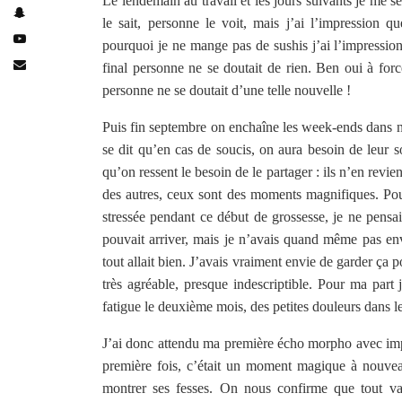
Le lendemain au travail et les jours suivants je me se
le sait, personne le voit, mais j’ai l’impression
pourquoi je ne mange pas de sushis j’ai l’impressi
final personne ne se doutait de rien. Ben oui à forc
personne ne se doutait d’une telle nouvelle !
Puis fin septembre on enchaîne les week-ends dans nos
se dit qu’en cas de soucis, on aura besoin de leur s
qu’on ressent le besoin de le partager : ils n’en revie
des autres, ceux sont des moments magnifiques. Pour 
stressée pendant ce début de grossesse, je ne pensai
pouvait arriver, mais je n’avais quand même pas en
tout allait bien. J’avais vraiment envie de garder ça p
très agréable, presque indescriptible. Pour ma par
fatigue le deuxième mois, des petites douleurs dans l
J’ai donc attendu ma première écho morpho avec impat
première fois, c’était un moment magique à nouvea
montrer ses fesses. On nous confirme que tout v