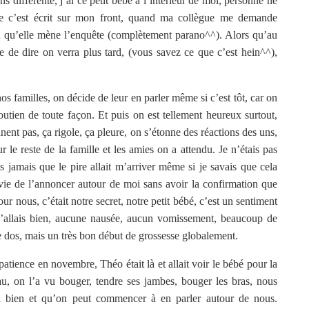
ns différente, j’ai ce petit bébé à l’intérieur de moi, personne ne
 que c’est écrit sur mon front, quand ma collègue me demande
on qu’elle mène l’enquête (complètement parano^^). Alors qu’au
e de dire on verra plus tard, (vous savez ce que c’est hein^^),
 familles, on décide de leur en parler même si c’est tôt, car on
outien de toute façon. Et puis on est tellement heureux surtout,
nnent pas, ça rigole, ça pleure, on s’étonne des réactions des uns,
le reste de la famille et les amies on a attendu. Je n’étais pas
s jamais que le pire allait m’arriver même si je savais que cela
vie de l’annoncer autour de moi sans avoir la confirmation que
our nous, c’était notre secret, notre petit bébé, c’est un sentiment
t j’allais bien, aucune nausée, aucun vomissement, beaucoup de
e dos, mais un très bon début de grossesse globalement.
ience en novembre, Théo était là et allait voir le bébé pour la
u, on l’a vu bouger, tendre ses jambes, bouger les bras, nous
a bien et qu’on peut commencer à en parler autour de nous.