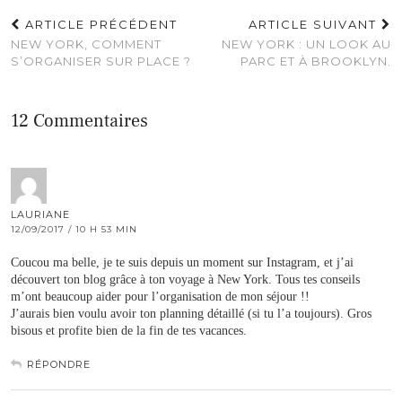
ARTICLE PRÉCÉDENT
ARTICLE SUIVANT
NEW YORK, COMMENT
NEW YORK : UN LOOK AU
S’ORGANISER SUR PLACE ?
PARC ET À BROOKLYN.
12 Commentaires
LAURIANE
12/09/2017 / 10 H 53 MIN
Coucou ma belle, je te suis depuis un moment sur Instagram, et j’ai
découvert ton blog grâce à ton voyage à New York. Tous tes conseils
m’ont beaucoup aider pour l’organisation de mon séjour !!
J’aurais bien voulu avoir ton planning détaillé (si tu l’a toujours). Gros
bisous et profite bien de la fin de tes vacances.
RÉPONDRE