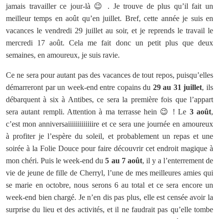
jamais travailler ce jour-là 😉 . Je trouve de plus qu’il fait un
meilleur temps en août qu’en juillet. Bref, cette année je suis en
vacances le vendredi 29 juillet au soir, et je reprends le travail le
mercredi 17 août. Cela me fait donc un petit plus que deux
semaines, en amoureux, je suis ravie.
Ce ne sera pour autant pas des vacances de tout repos, puisqu’elles
démarreront par un week-end entre copains du
29 au 31 juillet
, ils
débarquent à six à Antibes, ce sera la première fois que l’appart
sera autant rempli. Attention à ma terrasse hein 😉 ! Le
3 août
,
c’est mon anniversaiiiiiiiiiiiiire et ce sera une journée en amoureux
à profiter je l’espère du soleil, et probablement un repas et une
soirée à la Folie Douce pour faire découvrir cet endroit magique à
mon chéri. Puis le week-end du
5 au 7 août
, il y a l’enterrement de
vie de jeune de fille de Cherryl, l’une de mes meilleures amies qui
se marie en octobre, nous serons 6 au total et ce sera encore un
week-end bien chargé. Je n’en dis pas plus, elle est censée avoir la
surprise du lieu et des activités, et il ne faudrait pas qu’elle tombe