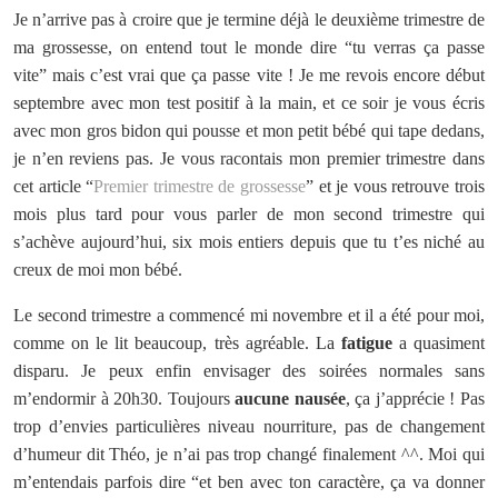
Je n’arrive pas à croire que je termine déjà le deuxième trimestre de
ma grossesse, on entend tout le monde dire “tu verras ça passe
vite” mais c’est vrai que ça passe vite ! Je me revois encore début
septembre avec mon test positif à la main, et ce soir je vous écris
avec mon gros bidon qui pousse et mon petit bébé qui tape dedans,
je n’en reviens pas. Je vous racontais mon premier trimestre dans
cet article “
Premier trimestre de grossesse
” et je vous retrouve trois
mois plus tard pour vous parler de mon second trimestre qui
s’achève aujourd’hui, six mois entiers depuis que tu t’es niché au
creux de moi mon bébé.
Le second trimestre a commencé mi novembre et il a été pour moi,
comme on le lit beaucoup, très agréable. La
fatigue
a quasiment
disparu. Je peux enfin envisager des soirées normales sans
m’endormir à 20h30. Toujours
aucune nausée
, ça j’apprécie ! Pas
trop d’envies particulières niveau nourriture, pas de changement
d’humeur dit Théo, je n’ai pas trop changé finalement ^^. Moi qui
m’entendais parfois dire “et ben avec ton caractère, ça va donner