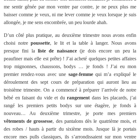
me sentir gênée par mon ventre par contre, je ne peux plus me
baisser comme je veux, ni me lever comme je veux lorsque je suis
allongée, je me sens encombrée, un peu lourde ahah.
D’un côté plus pratique, au deuxième trimestre nous avons enfin
choisi notre
poussette
, le lit et la table à langer. Nous avons
presque fini la
liste de naissance
(je dois encore un peu la
peaufiner mais elle est prête) ! J’ai acheté quelques petites affaires
trop mignonnes, chaussons, bodys … je fonds ! J’ai eu mon
premier rendez-vous avec une
sage-femme
qui m’a expliqué le
déroulement des sept cours de préparation qui auront lieu au
troisième trimestre. On a commencé à préparer l’arrivée de notre
bébé en faisant du vide et du
rangement
dans les placards, j’ai
rangé les premiers petits bodys sur une étagère, je fonds à
nouveau… Au deuxième trimestre, je porte mes premiers
vêtements de grossesse
, des pantalons dès le quatrième mois, et
des robes / hauts à partir du sixième mois. Jusque là je portais
encore mes pulls classiques, ils s’arrondissaient sur mon ventre