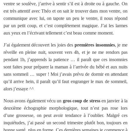
ventre se soulève, j’arrive à sentir s’il est à droite ou à gauche. On
est très attentif avec Théo et on sait le trouver dans mon ventre, on
communique avec lui, on tapote un peu le ventre, il nous répond
par un petit coup, et c’est complètement magique. J’ai les larmes
aux yeux en l’écrivant tellement c’est beau comme moment.
J’ai également découvert les joies des
premières insomnies
, je me
réveille en pleine nuit, souvent vers 4h, et je ne me rendors pas
pendant 1h, j’apprends la patience … il paraît que ces insomnies
sont faites pour préparer la maman à l’arrivée du bébé et aux nuits
sans sommeil … super ! Moi j’avais prévu de dormir en attendant
qu’il arrive hein, il paraît qu’il faut engranger le max de sommeil,
alors j’essaye ^^
Nous avons également vécu un
gros coup de stress
en janvier à la
deuxième échographie morphologique, tout n’est pas rose lors
d’une grossesse, on peut avoir tendance à l’oublier. Malgré ces
inquiétudes, j’ai passé un second trimestre plutôt bon, toujours en
bonne santé, plus en forme. Ces dernières semaines je commence à